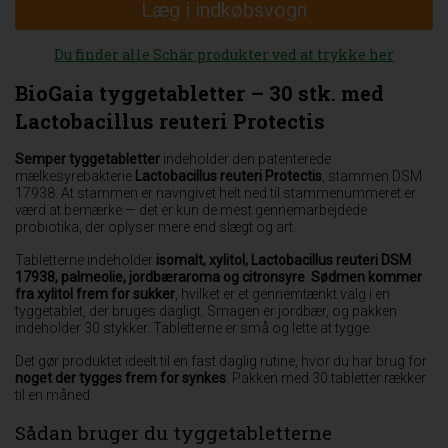
Læg i indkøbsvogn
Du finder alle Schär produkter ved at trykke her
BioGaia tyggetabletter – 30 stk. med
Lactobacillus reuteri Protectis
Semper tyggetabletter
indeholder den patenterede
mælkesyrebakterie
Lactobacillus reuteri Protectis
, stammen DSM
17938. At stammen er navngivet helt ned til stammenummeret er
værd at bemærke — det er kun de mest gennemarbejdede
probiotika, der oplyser mere end slægt og art.
Tabletterne indeholder
isomalt, xylitol, Lactobacillus reuteri DSM
17938, palmeolie, jordbæraroma og citronsyre
.
Sødmen kommer
fra xylitol frem for sukker
, hvilket er et gennemtænkt valg i en
tyggetablet, der bruges dagligt. Smagen er jordbær, og pakken
indeholder 30 stykker. Tabletterne er små og lette at tygge.
Det gør produktet ideelt til en fast daglig rutine, hvor du har brug for
noget der tygges frem for synkes
. Pakken med 30 tabletter rækker
til en måned.
Sådan bruger du tyggetabletterne