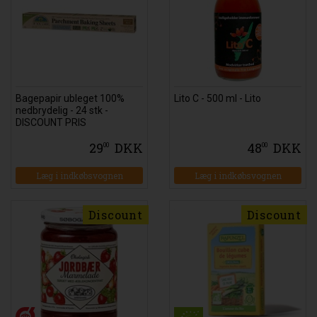
Bagepapir ubleget 100%
Lito C - 500 ml - Lito
nedbrydelig - 24 stk -
DISCOUNT PRIS
29
DKK
48
DKK
00
00
Læg i indkøbsvognen
Læg i indkøbsvognen
Discount
Discount