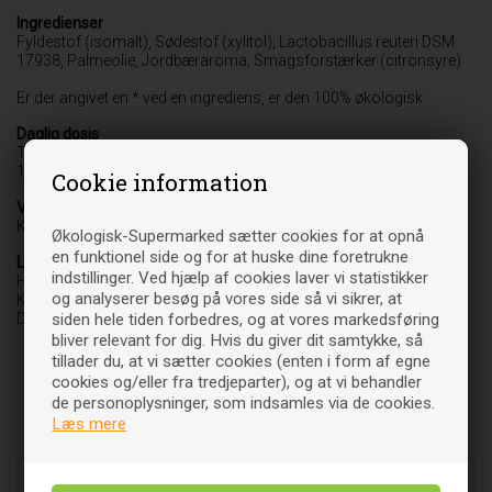
Ingredienser
Fyldestof (isomalt), Sødestof (xylitol), Lactobacillus reuteri DSM
17938, Palmeolie, Jordbæraroma, Smagsforstærker (citronsyre)
Er der angivet en * ved en ingrediens, er den 100% økologisk
Daglig dosis
Til børn fra 3 år og voksne:
1-2 tabletter
Cookie information
Varebetegnelse
Kosttilskud
Økologisk-Supermarked sætter cookies for at opnå
en funktionel side og for at huske dine foretrukne
Leverandør
indstillinger. Ved hjælp af cookies laver vi statistikker
Hero Danmark ApS
og analyserer besøg på vores side så vi sikrer, at
Kirsten Walthers Vej 8A, 1. sal
siden hele tiden forbedres, og at vores markedsføring
DK-2500 Valby
bliver relevant for dig. Hvis du giver dit samtykke, så
tillader du, at vi sætter cookies (enten i form af egne
cookies og/eller fra tredjeparter), og at vi behandler
de personoplysninger, som indsamles via de cookies.
Læs mere
Relaterede varer