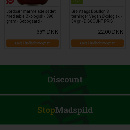
Jordbær marmelade sødet
Grøntsags Bouillon 8
med æble Økologisk - 390
terninger Vegan Økologisk -
gram - Søbogaard -
84 gr - DISCOUNT PRIS
DISCOUNT PRIS
35
DKK
22,00 DKK
00
Læg i indkøbsvognen
Læg i indkøbsvognen
Discount
Stop
Madspild