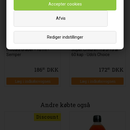
Afvis
Rediger indstillinger
BioGaia dråber - 10 ml -
Super Children fra 5-15 år -
Semper
60 kap - Udo's Choice
186
DKK
172
DKK
00
00
Læg i indkøbsvognen
Læg i indkøbsvognen
Andre købte også
Discount