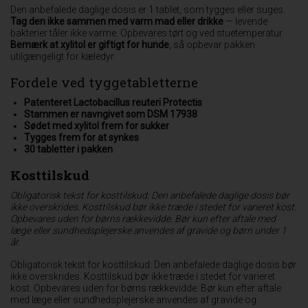
Den anbefalede daglige dosis er 1 tablet, som tygges eller suges.
Tag den ikke sammen med varm mad eller drikke
— levende
bakterier tåler ikke varme. Opbevares tørt og ved stuetemperatur.
Bemærk at xylitol er giftigt for hunde
, så opbevar pakken
utilgængeligt for kæledyr.
Fordele ved tyggetabletterne
Patenteret Lactobacillus reuteri Protectis
Stammen er navngivet som DSM 17938
Sødet med xylitol frem for sukker
Tygges frem for at synkes
30 tabletter i pakken
Kosttilskud
Obligatorisk tekst for kosttilskud: Den anbefalede daglige dosis bør
ikke overskrides. Kosttilskud bør ikke træde i stedet for varieret kost.
Opbevares uden for børns rækkevidde. Bør kun efter aftale med
læge eller sundhedsplejerske anvendes af gravide og børn under 1
år.
Obligatorisk tekst for kosttilskud: Den anbefalede daglige dosis bør
ikke overskrides. Kosttilskud bør ikke træde i stedet for varieret
kost. Opbevares uden for børns rækkevidde. Bør kun efter aftale
med læge eller sundhedsplejerske anvendes af gravide og