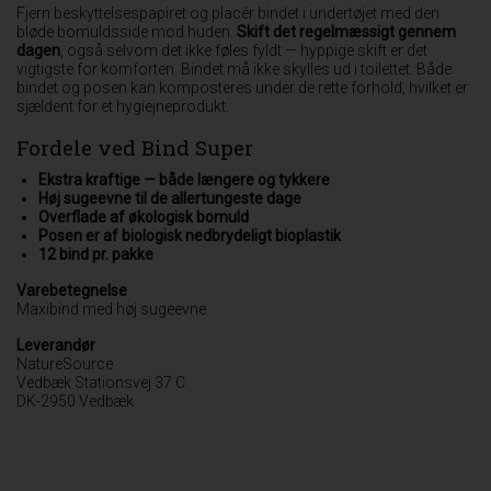
Fjern beskyttelsespapiret og placér bindet i undertøjet med den
bløde bomuldsside mod huden.
Skift det regelmæssigt gennem
dagen
, også selvom det ikke føles fyldt — hyppige skift er det
vigtigste for komforten. Bindet må ikke skylles ud i toilettet. Både
bindet og posen kan komposteres under de rette forhold, hvilket er
sjældent for et hygiejneprodukt.
Fordele ved Bind Super
Ekstra kraftige — både længere og tykkere
Høj sugeevne til de allertungeste dage
Overflade af økologisk bomuld
Posen er af biologisk nedbrydeligt bioplastik
12 bind pr. pakke
Varebetegnelse
Maxibind med høj sugeevne
Leverandør
NatureSource
Vedbæk Stationsvej 37 C
DK-2950 Vedbæk