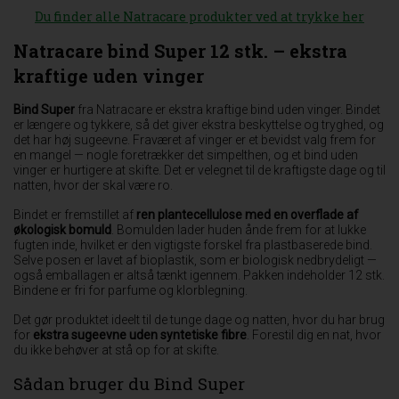
Du finder alle Natracare produkter ved at trykke her
Natracare bind Super 12 stk. – ekstra
kraftige uden vinger
Bind Super
fra Natracare er ekstra kraftige bind uden vinger. Bindet
er længere og tykkere, så det giver ekstra beskyttelse og tryghed, og
det har høj sugeevne. Fraværet af vinger er et bevidst valg frem for
en mangel — nogle foretrækker det simpelthen, og et bind uden
vinger er hurtigere at skifte. Det er velegnet til de kraftigste dage og til
natten, hvor der skal være ro.
Bindet er fremstillet af
ren plantecellulose med en overflade af
økologisk bomuld
. Bomulden lader huden ånde frem for at lukke
fugten inde, hvilket er den vigtigste forskel fra plastbaserede bind.
Selve posen er lavet af bioplastik, som er biologisk nedbrydeligt —
også emballagen er altså tænkt igennem. Pakken indeholder 12 stk.
Bindene er fri for parfume og klorblegning.
Det gør produktet ideelt til de tunge dage og natten, hvor du har brug
for
ekstra sugeevne uden syntetiske fibre
. Forestil dig en nat, hvor
du ikke behøver at stå op for at skifte.
Sådan bruger du Bind Super