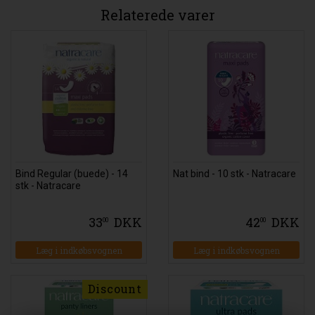
Relaterede varer
Bind Regular (buede) - 14
Nat bind - 10 stk - Natracare
stk - Natracare
33
DKK
42
DKK
00
00
Læg i indkøbsvognen
Læg i indkøbsvognen
Discount