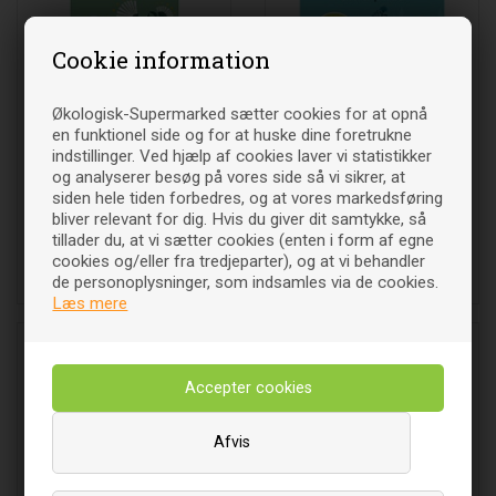
Cookie information
Økologisk-Supermarked sætter cookies for at opnå
en funktionel side og for at huske dine foretrukne
indstillinger. Ved hjælp af cookies laver vi statistikker
Natracare trusseindlæg
Regular bind m. vinger - 14
og analyserer besøg på vores side så vi sikrer, at
(åndbar) - 30 stk -
stk - Natracare
siden hele tiden forbedres, og at vores markedsføring
DISCOUNT PRIS
bliver relevant for dig. Hvis du giver dit samtykke, så
28
DKK
34
DKK
00
00
tillader du, at vi sætter cookies (enten i form af egne
cookies og/eller fra tredjeparter), og at vi behandler
de personoplysninger, som indsamles via de cookies.
Læg i indkøbsvognen
Læg i indkøbsvognen
Læs mere
Afvis