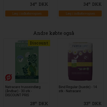
34
DKK
34
DKK
00
00
Læg i indkøbsvognen
Læg i indkøbsvognen
Andre købte også
Discount
Natracare trusseindlæg
Bind Regular (buede) - 14
(åndbar) - 30 stk -
stk - Natracare
DISCOUNT PRIS
28
DKK
33
DKK
00
00