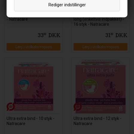
Rediger indstillinger
Trusseindlæg buede - 30 stk
Trusseindlæg panty liner
- Natracare
long (enkeltvis indpakket) -
16 styk - Natracare
33
DKK
31
DKK
00
00
Læg i indkøbsvognen
Læg i indkøbsvognen
Ultra extra bind - 10 styk -
Ultra extra bind - 12 styk -
Natracare
Natracare