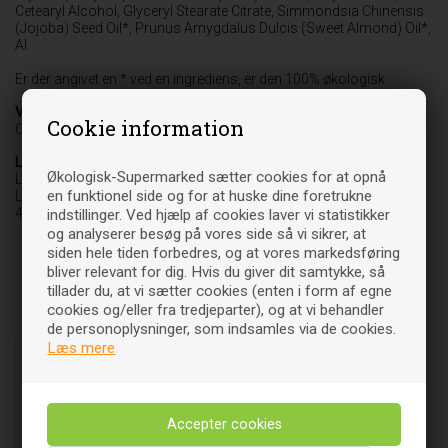
Cetearyl Alcohol, Glyceryl Stearate Citrate, Simmondsia Chinensis
(Jojoba) Seed Oil*, Prunus Amygdalus Dulcis (Sweet Almond) Oil*,
Al
Er der angivet en * ved en ingrediens, er den 100% økologisk
Varebetegnelse
Cookie information
Creme
Leverandør
Økologisk-Supermarked sætter cookies for at opnå
Lavera
en funktionel side og for at huske dine foretrukne
Laverana International AGKlybeckstrasse 141
4057 Basel-Stadt
indstillinger. Ved hjælp af cookies laver vi statistikker
og analyserer besøg på vores side så vi sikrer, at
siden hele tiden forbedres, og at vores markedsføring
bliver relevant for dig. Hvis du giver dit samtykke, så
tillader du, at vi sætter cookies (enten i form af egne
cookies og/eller fra tredjeparter), og at vi behandler
Relaterede varer
de personoplysninger, som indsamles via de cookies.
Læs mere