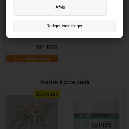
Afvis
Rediger indstillinger
All-Round Creme Basis
sensitiv - 150 ml - Lavera
69
DKK
00
Læg i indkøbsvognen
Andre købte også
Discount