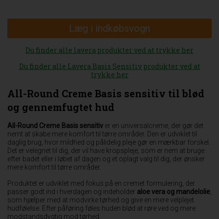
Læg i indkøbsvogn
Du finder alle lavera produkter ved at trykke her
Du finder alle Lavera Basis Sensitiv produkter ved at
trykke her
All-Round Creme Basis sensitiv til blød
og gennemfugtet hud
All-Round Creme Basis sensitiv
er en universalcreme, der gør det
nemt at skabe mere komfort til tørre områder. Den er udviklet til
daglig brug, hvor mildhed og pålidelig pleje gør en mærkbar forskel.
Det er velegnet til dig, der vil have kropspleje, som er nem at bruge
efter badet eller i løbet af dagen og et oplagt valg til dig, der ønsker
mere komfort til tørre områder.
Produktet er udviklet med fokus på en cremet formulering, der
passer godt ind i hverdagen og indeholder
aloe vera og mandelolie
,
som hjælper med at modvirke tørhed og give en mere velplejet
hudfølelse. Efter påføring føles huden blød at røre ved og mere
modstandsdygtig mod tørhed.