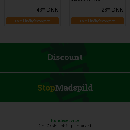
43
DKK
28
DKK
00
00
Læg i indkøbsvognen
Læg i indkøbsvognen
Discount
Stop
Madspild
Kundeservice
Om Økologisk-Supermarked