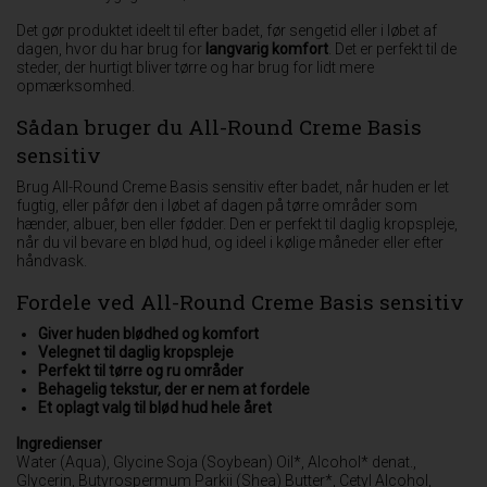
Det gør produktet ideelt til efter badet, før sengetid eller i løbet af
dagen, hvor du har brug for
langvarig komfort
. Det er perfekt til de
steder, der hurtigt bliver tørre og har brug for lidt mere
opmærksomhed.
Sådan bruger du All-Round Creme Basis
sensitiv
Brug All-Round Creme Basis sensitiv efter badet, når huden er let
fugtig, eller påfør den i løbet af dagen på tørre områder som
hænder, albuer, ben eller fødder. Den er perfekt til daglig kropspleje,
når du vil bevare en blød hud, og ideel i kølige måneder eller efter
håndvask.
Fordele ved All-Round Creme Basis sensitiv
Giver huden blødhed og komfort
Velegnet til daglig kropspleje
Perfekt til tørre og ru områder
Behagelig tekstur, der er nem at fordele
Et oplagt valg til blød hud hele året
Ingredienser
Water (Aqua), Glycine Soja (Soybean) Oil*, Alcohol* denat.,
Glycerin, Butyrospermum Parkii (Shea) Butter*, Cetyl Alcohol,