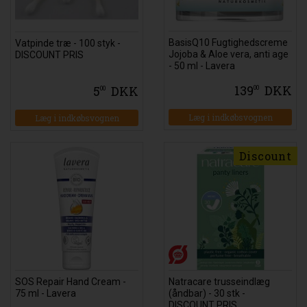
BasisQ10 Fugtighedscreme
Vatpinde træ - 100 styk -
Jojoba & Aloe vera, anti age
DISCOUNT PRIS
- 50 ml - Lavera
139
DKK
5
DKK
00
00
Læg i indkøbsvognen
Læg i indkøbsvognen
Discount
SOS Repair Hand Cream -
Natracare trusseindlæg
75 ml - Lavera
(åndbar) - 30 stk -
DISCOUNT PRIS