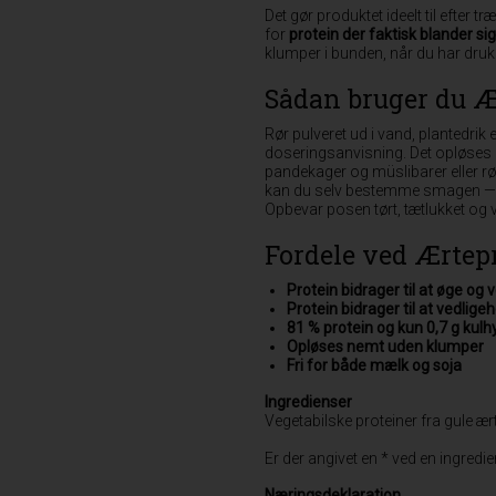
Det gør produktet ideelt til efter 
for
protein der faktisk blander sig
klumper i bunden, når du har druk
Sådan bruger du Æ
Rør pulveret ud i vand, plantedrik
doseringsanvisning. Det opløses 
pandekager og müslibarer eller rør
kan du selv bestemme smagen — p
Opbevar posen tørt, tætlukket og 
Fordele ved Ærtep
Protein bidrager til at øge o
Protein bidrager til at vedlig
81 % protein og kun 0,7 g kulhy
Opløses nemt uden klumper
Fri for både mælk og soja
Ingredienser
Vegetabilske proteiner fra gule æ
Er der angivet en * ved en ingred
Næringsdeklaration