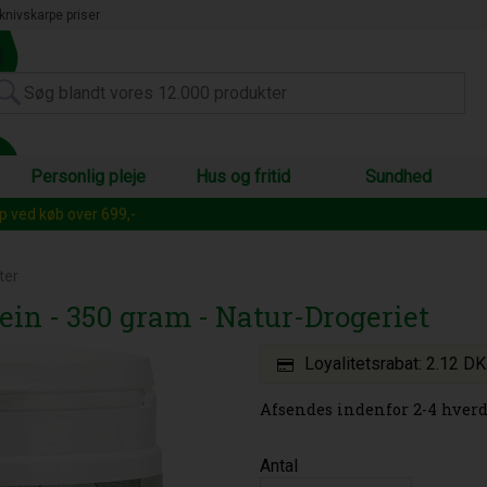
knivskarpe priser
Personlig pleje
Hus og fritid
Sundhed
op ved køb over 699,-
ter
ein - 350 gram - Natur-Drogeriet
Loyalitetsrabat:
2.12 D
Afsendes indenfor 2-4 hverd
Antal