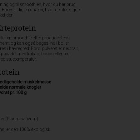
træning og til smoothien, hvor du har brug
. Forestil dig en shaker, hvor der ikke ligger
ket den.
rteprotein
 eller en smoothie efter producentens
nemt og kan også bages ind i boller,
es i havregrød. Fordi pulveret er neutralt,
røv det med kakao, banan eller bær.
ved stuetemperatur.
rotein
g vedligeholde muskelmasse
eholde normale knogler
drat pr. 100 g
rter (Pisum sativum)
iens, er den 100% økologisk