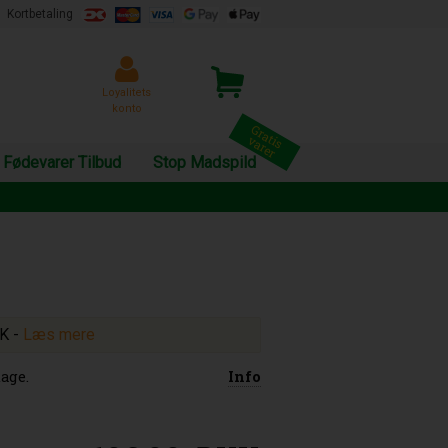
Kortbetaling
Loyalitets
konto
Fødevarer Tilbud
Stop Madspild
KK
-
Læs mere
age.
Info