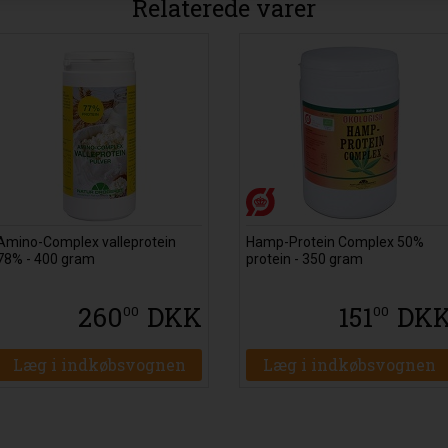
Relaterede varer
Amino-Complex valleprotein
Hamp-Protein Complex 50%
78% - 400 gram
protein - 350 gram
260
DKK
151
DK
00
00
Læg i indkøbsvognen
Læg i indkøbsvognen