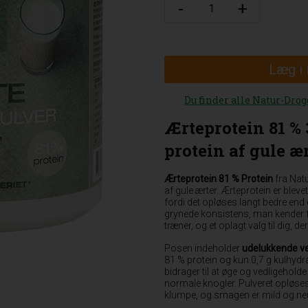
Læg i
Du finder alle Natur-Drog
Ærteprotein 81 % 
protein af gule æ
Ærteprotein 81 % Protein
fra Natu
af gule ærter. Ærteprotein er bleve
fordi det opløses langt bedre end 
grynede konsistens, man kender fra
træner, og et oplagt valg til dig, 
Posen indeholder
udelukkende ve
81 % protein og kun 0,7 g kulhydra
bidrager til at øge og vedligehold
normale knogler. Pulveret opløse
klumpe, og smagen er mild og neu