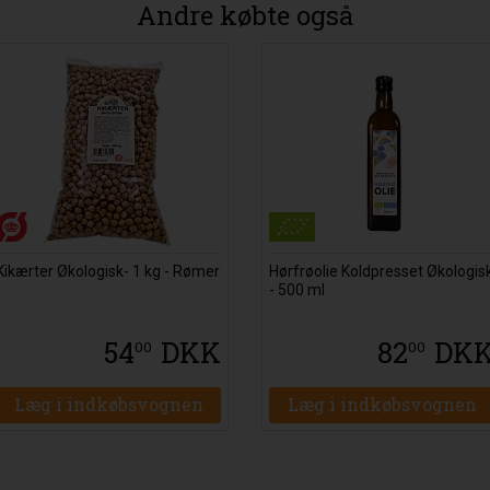
Andre købte også
Kikærter Økologisk- 1 kg - Rømer
Hørfrøolie Koldpresset Økologis
- 500 ml
54
DKK
82
DK
00
00
Læg i indkøbsvognen
Læg i indkøbsvognen