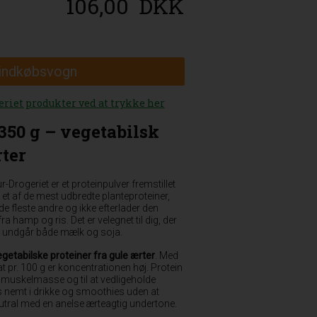
106,00
DKK
 indkøbsvogn
eriet produkter ved at trykke her
350 g – vegetabilsk
rter
r-Drogeriet er et proteinpulver fremstillet
t et af de mest udbredte planteproteiner,
de fleste andre og ikke efterlader den
 hamp og ris. Det er velegnet til dig, der
der undgår både mælk og soja.
getabilske proteiner fra gule ærter
. Med
t pr. 100 g er koncentrationen høj. Protein
e muskelmasse og til at vedligeholde
s nemt i drikke og smoothies uden at
tral med en anelse ærteagtig undertone.