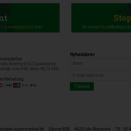
nt
Sto
il
discountpriser
her
Se vores
Stop
Madspildva
Nyhedsbrev
orsendelse
ratis levering til GLS pakkeshop
ed køb over 699, ellers 48,75 DKK
ortbetaling
ologisk-supermarked.dk
Ejbyvej 82B
4623 Lille Skensved
Tlf.: 50