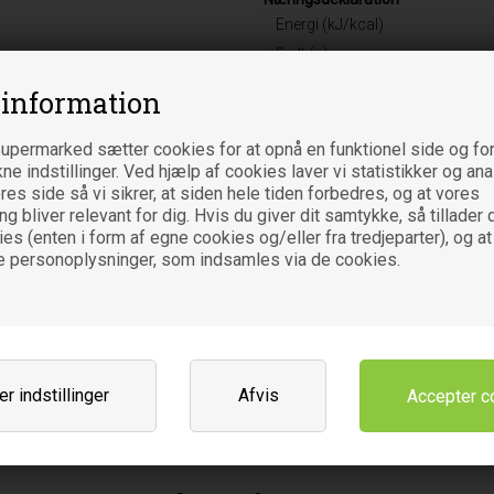
Energi (kJ/kcal)
Fedt (g)
-heraf mættede fedtsyrer (g)
 information
Kulhydrat (g)
-heraf sukkerarter (g)
upermarked sætter cookies for at opnå en funktionel side og for
kne indstillinger. Ved hjælp af cookies laver vi statistikker og an
Kostfibre (g)
es side så vi sikrer, at siden hele tiden forbedres, og at vores
Protein (g)
 bliver relevant for dig. Hvis du giver dit samtykke, så tillader d
Salt (g)
es (enten i form af egne cookies og/eller fra tredjeparter), og at
e personoplysninger, som indsamles via de cookies.
Varebetegnelse
Fødevare
Leverandør
Natur-Drogeriet A/S
Nydamsvej 13-15
DK-8362 Hørning
r indstillinger
Afvis