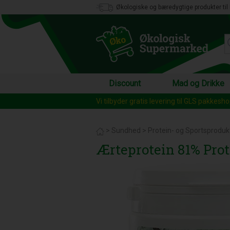
Økologiske og bæredygtige produkter til 
Discount
Mad og Drikke
Vi tilbyder gratis levering til GLS pakkesh
>
Sundhed
>
Protein- og Sportsproduk
Ærteprotein 81% Prot