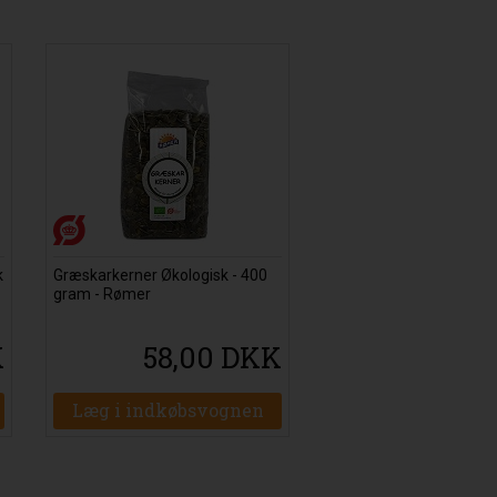
k
Græskarkerner Økologisk - 400
gram - Rømer
K
58,00 DKK
Læg i indkøbsvognen