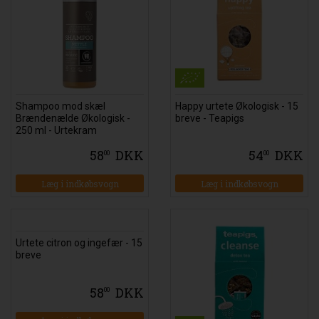
Shampoo mod skæl
Happy urtete Økologisk - 15
Brændenælde Økologisk -
breve - Teapigs
250 ml - Urtekram
58
DKK
54
DKK
00
00
Urtete citron og ingefær - 15
breve
58
DKK
00