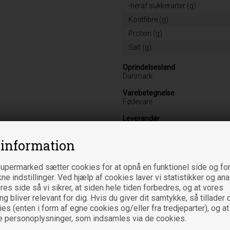
-heraf sukkerarter (g)
Kostfibre (g)
Protein (g)
Salt (g)
Oprindelsesland
Danmark.
Varebetegnelse
Fødevare
Leverandør
Dansk Tang ApS
Annebergparken 28 B
 information
DK-4500 Nykøbing Sj
upermarked sætter cookies for at opnå en funktionel side og for
kne indstillinger. Ved hjælp af cookies laver vi statistikker og an
es side så vi sikrer, at siden hele tiden forbedres, og at vores
Relaterede varer
 bliver relevant for dig. Hvis du giver dit samtykke, så tillader d
es (enten i form af egne cookies og/eller fra tredjeparter), og at
e personoplysninger, som indsamles via de cookies.