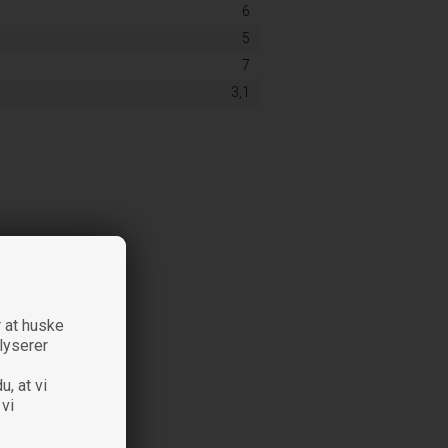
6
5
7
3,1
 at huske
alyserer
u, at vi
 vi