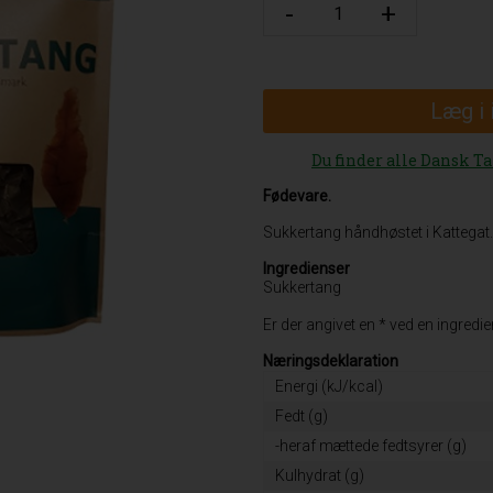
Læg i
Du finder alle Dansk T
Fødevare.
Sukkertang håndhøstet i Kattegat.
Ingredienser
Sukkertang
Er der angivet en * ved en ingred
Næringsdeklaration
Energi (kJ/kcal)
Fedt (g)
-heraf mættede fedtsyrer (g)
Kulhydrat (g)