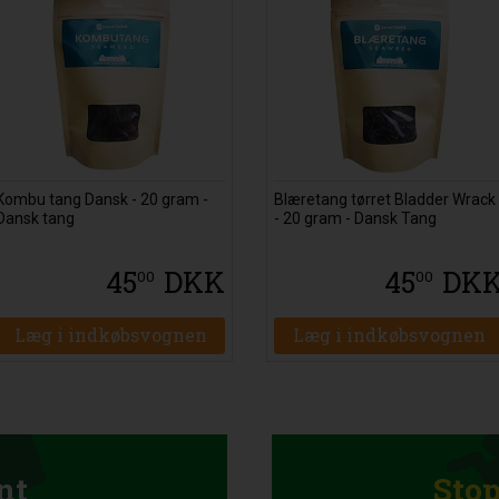
Kombu tang Dansk - 20 gram -
Blæretang tørret Bladder Wrack
Dansk tang
- 20 gram - Dansk Tang
45
DKK
45
DK
00
00
Læg i indkøbsvognen
Læg i indkøbsvognen
nt
Sto