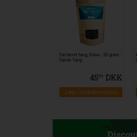
Søl tørret tang, Dulse - 20 gram -
Dansk Tang
45
DKK
00
Læg i indkøbsvognen
Discou