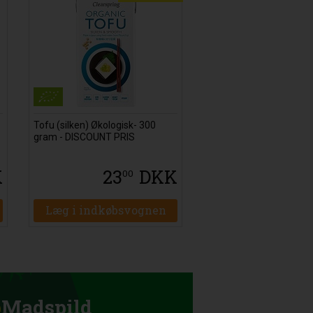
Tofu (silken) Økologisk- 300
gram - DISCOUNT PRIS
K
23
DKK
00
Læg i indkøbsvognen
p
Madspild