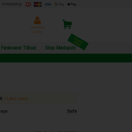
Kortbetaling
Loyalitets
konto
Fødevarer Tilbud
Stop Madspild
KK
-
Læs mere
age.
Info