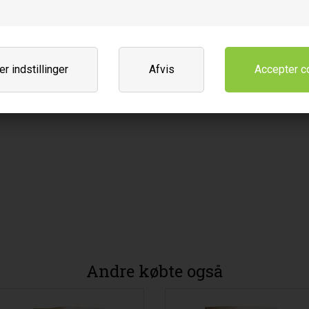
r indstillinger
Afvis
Andre købte også