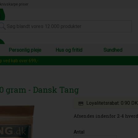
knivskarpe priser
Personlig pleje
Hus og fritid
Sundhed
op ved køb over 699,-
20 gram - Dansk Tang
Loyalitetsrabat:
0.90 D
Afsendes indenfor 2-4 hverd
Antal