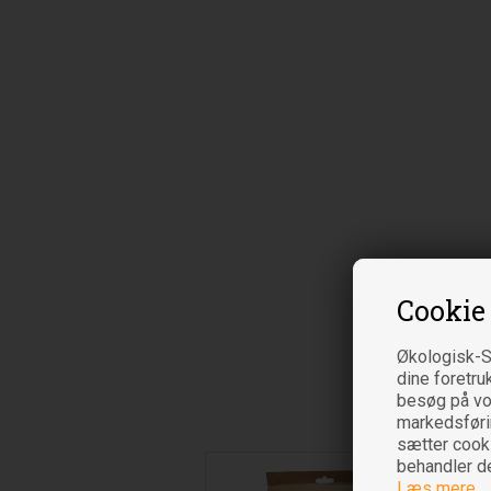
Cookie
Økologisk-S
dine foretru
besøg på vor
markedsføring
sætter cooki
behandler d
Læs mere