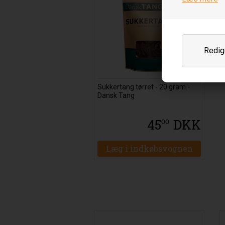
Redige
Sukkertang tørret - 20 gram -
Dansk Tang
45
DKK
00
Læg i indkøbsvognen