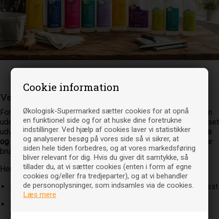
Velkommen
Cookie information
Velkommen til Økologiske supermarked
Økologisk-Supermarked sætter cookies for at opnå
Forestil dig et supermarked fyldt med alt det du kender – men
en funktionel side og for at huske dine foretrukne
uden stressen fra indkøbsturen, køen ved kassen og begrænset
indstillinger. Ved hjælp af cookies laver vi statistikker
udvalg på hylderne. Vi har samlet
mere end 12.000 økologiske
og analyserer besøg på vores side så vi sikrer, at
og bæredygtige varer
ét sted, så du kan handle alt, hvad du har
siden hele tiden forbedres, og at vores markedsføring
brug for, direkte fra sofaen.
bliver relevant for dig. Hvis du giver dit samtykke, så
tillader du, at vi sætter cookies (enten i form af egne
Her finder du et bredt sortiment indenfor:
cookies og/eller fra tredjeparter), og at vi behandler
de personoplysninger, som indsamles via de cookies.
Fødevarer
– alt fra basisvarer til lækkerier til hverdag og fest
Læs mere
Personlig pleje & make-up
– naturlige produkter uden
unødige tilsætningsstoffer