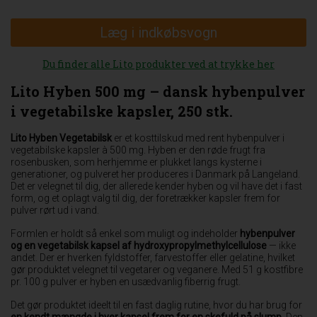
Læg i indkøbsvogn
Du finder alle Lito produkter ved at trykke her
Lito Hyben 500 mg – dansk hybenpulver
i vegetabilske kapsler, 250 stk.
Lito Hyben Vegetabilsk
er et kosttilskud med rent hybenpulver i
vegetabilske kapsler à 500 mg. Hyben er den røde frugt fra
rosenbusken, som herhjemme er plukket langs kysterne i
generationer, og pulveret her produceres i Danmark på Langeland.
Det er velegnet til dig, der allerede kender hyben og vil have det i fast
form, og et oplagt valg til dig, der foretrækker kapsler frem for
pulver rørt ud i vand.
Formlen er holdt så enkel som muligt og indeholder
hybenpulver
og en vegetabilsk kapsel af hydroxypropylmethylcellulose
— ikke
andet. Der er hverken fyldstoffer, farvestoffer eller gelatine, hvilket
gør produktet velegnet til vegetarer og veganere. Med 51 g kostfibre
pr. 100 g pulver er hyben en usædvanlig fiberrig frugt.
Det gør produktet ideelt til en fast daglig rutine, hvor du har brug for
en kendt mængde i hver kapsel frem for en skefuld på slump
. Den