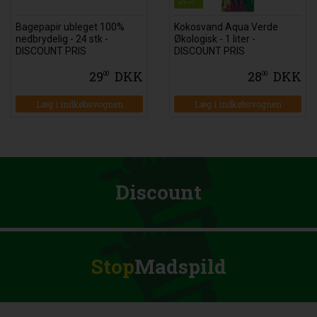
Bagepapir ubleget 100%
Kokosvand Aqua Verde
nedbrydelig - 24 stk -
Økologisk - 1 liter -
DISCOUNT PRIS
DISCOUNT PRIS
29
DKK
28
DKK
00
00
Læg i indkøbsvognen
Læg i indkøbsvognen
Discount
Stop
Madspild