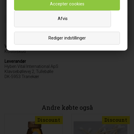
Kulhydrat (g)
34
-heraf sukkerarter (g)
17
Kostfibre (g)
51
Afvis
Protein (g)
5
Salt (g)
0
Rediger indstillinger
Varebetegnelse
Kosttilskud
Leverandør
Hyben Vital International ApS
Klavsebøllevej 2, Tullebølle
DK-5953 Tranekær
Andre købte også
Discount
Discount