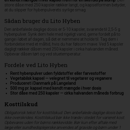
store dåse med 250 kapsler rækker langt, og kapselformen betyder,
at du slipper for hybenpulverets syrlige smag.
Sådan bruger du Lito Hyben
Den anbefalede daglige dosis er 5-10 kapsler, svarende til 2,5-5 g
hybenpulver. Synk dem hele med rigeligt vand, gerne fordelt på to
gange i løbet af dagen, så det er nemmere at holde til. Tag dem i
forbindelse med et måltid, hvis du har følsom mave. Ved 5 kapsler
dagligt rækker dåsen med 250 kapsler i cirka halvanden måned.
Opbevar dåsen tørt og ved stuetemperatur.
Fordele ved Lito Hyben
Rent hybenpulver uden fyldstoffer eller farvestoffer
Vegetabilsk kapsel — velegnet til vegetarer og veganere
Produceret i Danmark på Langeland
500 mg pr. kapsel med kendt mængde i hver dosis
Stor dåse med 250 kapsler — cirka halvanden måneds forbrug
Kosttilskud
Obligatorisk tekst for kosttilskud: Den anbefalede daglige dosis bør
ikke overskrides. Kosttilskud bør ikke træde i stedet for varieret kost.
Opbevares uden for børns rækkevidde. Bør kun efter aftale med
læge eller sundhedsplejerske anvendes af gravide og børn under 1