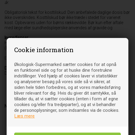
år.
Obligatorisk tekst for kosttilskud: Den anbefalede daglige dosis bør
ikke overskrides. Kosttilskud bør ikke træde i stedet for varieret
kost. Opbevares uden for børns rækkevidde. Bør kun efter aftale
med læge eller sundhedsplejerske anvendes af gravide og
Ingredienser
Hybenpulver (Fructus cynosbati), Kapsel vegetabilsk
(Hydroxypropyl methylcellulose)
Cookie information
Er der angivet en * ved en ingrediens, er den 100% økologisk
Økologisk-Supermarked sætter cookies for at opnå
Daglig dosis
en funktionel side og for at huske dine foretrukne
De første 3 uger: 5 kapsler 2 gange dagligt. Derefter 5
indstillinger. Ved hjælp af cookies laver vi statistikker
og analyserer besøg på vores side så vi sikrer, at
siden hele tiden forbedres, og at vores markedsføring
Indhold
5 - 10 kapsler
% RI (Referenceindtag)
bliver relevant for dig. Hvis du giver dit samtykke, så
tillader du, at vi sætter cookies (enten i form af egne
Hybenpulver (g)
2,5 - 5
cookies og/eller fra tredjeparter), og at vi behandler
Næringsdeklaration
de personoplysninger, som indsamles via de cookies.
Energi (kJ/kcal)
1102 kJ / 271 kcal
Læs mere
Fedt (g)
1,7
-heraf mættede fedtsyrer (g)
0