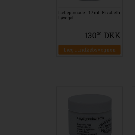
Læbepomade - 17 ml - Elizabeth
Løvegal
130
DKK
00
Læg i indkøbsvognen