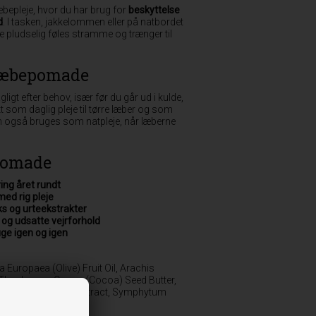
 læbepleje, hvor du har brug for
beskyttelse
d
. I tasken, jakkelommen eller på natbordet
e pludselig føles stramme og trænger til
Læbepomade
gt efter behov, især før du går ud i kulde,
kt som daglig pleje til tørre læber og som
an også bruges som natpleje, når læberne
pomade
ing året rundt
med rig pleje
oks og urteekstrakter
 og udsatte vejrforhold
ge igen og igen
ea Europaea (Olive) Fruit Oil, Arachis
, Theobroma Cacao (Cocoa) Seed Butter,
 (Calendula) Flower Extract, Symphytum
gosa Flo