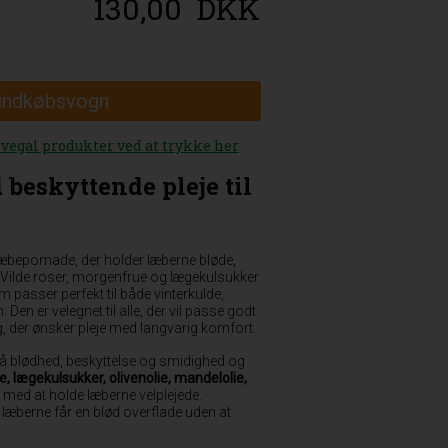
130,00
DKK
 indkøbsvogn
øvegal produkter ved at trykke her
eskyttende pleje til
læbepomade, der holder læberne bløde,
 Vilde roser, morgenfrue og lægekulsukker
m passer perfekt til både vinterkulde,
Den er velegnet til alle, der vil passe godt
ig, der ønsker pleje med langvarig komfort.
på blødhed, beskyttelse og smidighed og
e, lægekulsukker, olivenolie, mandelolie,
 med at holde læberne velplejede.
 læberne får en blød overflade uden at