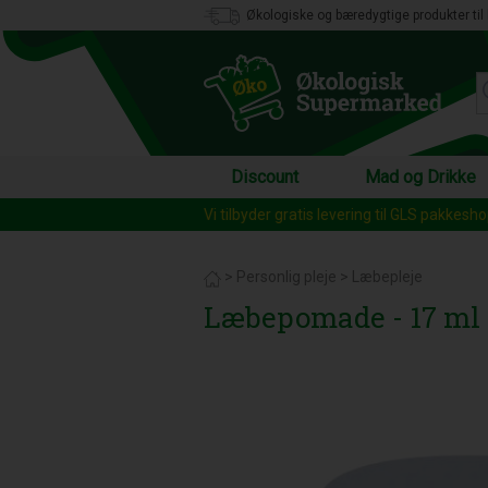
Økologiske og bæredygtige produkter til 
Discount
Mad og Drikke
Vi tilbyder gratis levering til GLS pakkesh
>
Personlig pleje
>
Læbepleje
Læbepomade - 17 ml 