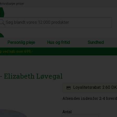
knivskarpe priser
Personlig pleje
Hus og fritid
Sundhed
op ved køb over 699,-
- Elizabeth Løvegal
Loyalitetsrabat:
2.60 D
Afsendes indenfor 2-4 hverd
Antal