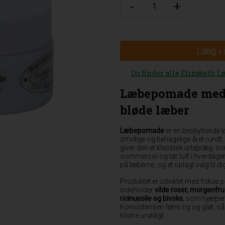
Læg i
Du finder alle Elizabeth L
Læbepomade med b
bløde læber
Læbepomade
er en beskyttende 
smidige og behagelige året rundt.
giver den et klassisk urtepræg, so
sommersol og tør luft i hverdagen. 
på læberne, og et oplagt valg til d
Produktet er udviklet med fokus 
indeholder
vilde roser, morgenfru
ricinusolie og bivoks
, som hjælper
Konsistensen føles rig og glat, så
klistre unødigt.