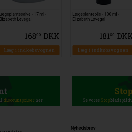
Lægeplantesalve - 17 ml -
Lægeplanteolie - 100 ml -
Elizabeth Løvegal
Elizabeth Løvegal
168
DKK
181
DK
00
00
Læg i indkøbsvognen
Læg i indkøbsvognen
nt
Sto
il
discountpriser
her
Se vores
Stop
Madspildva
Nyhedsbrev