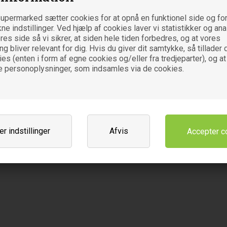
Er der angivet en * ved en ingred
upermarked sætter cookies for at opnå en funktionel side og for
Varebetegnelse
kne indstillinger. Ved hjælp af cookies laver vi statistikker og an
Læbepomade
es side så vi sikrer, at siden hele tiden forbedres, og at vores
 bliver relevant for dig. Hvis du giver dit samtykke, så tillader d
Leverandør
es (enten i form af egne cookies og/eller fra tredjeparter), og at
Elizabeth Løvegal
e personoplysninger, som indsamles via de cookies.
Rosenkæret 14
DK-2860 Søborg
Relaterede varer
r indstillinger
Afvis