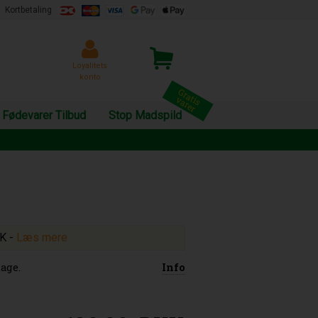
Kortbetaling
Loyalitets
konto
Fødevarer Tilbud
Stop Madspild
KK
-
Læs mere
age.
Info