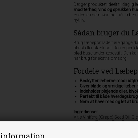
Det gør produktet ideelt til daglig
mod tørhed, vind og sprukken hu
er den en nem løsning, når læbern
nyt liv.
Sådan bruger du 
Brug Læbepomade flere gange dagli
blæst eller stærk sol. Den er perfe
blød base under læbestift. Den k
har brug for ekstra omsorg.
Fordele ved Læbe
Beskytter læberne mod udtørr
Giver bløde og smidige læber 
Indeholder plejende olier, biv
Perfekt til både hverdagsbrug
Nem at have med og let at bru
Ingredienser
Vitis Vinifera (Grape) Seed Oil, Ol
Hypogaea (Peanut) Fruit Extract
Cera Alba, Calendula Officinalis
Officinale Root Extract, Rosa Ru
 information