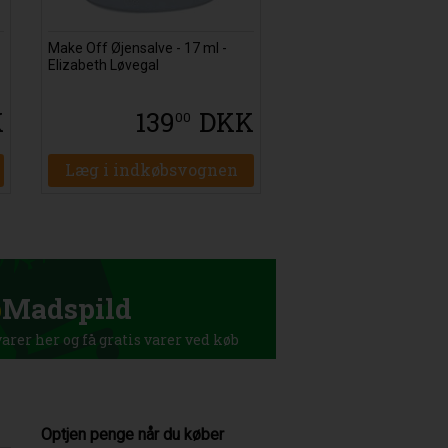
Make Off Øjensalve - 17 ml -
Elizabeth Løvegal
K
139
DKK
00
Læg i indkøbsvognen
p
Madspild
rer her og få gratis varer ved køb
Optjen penge når du køber