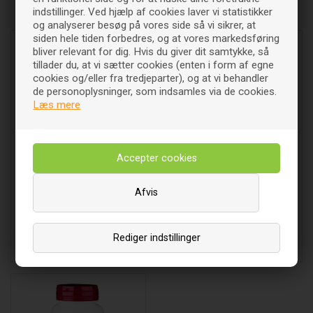
indstillinger. Ved hjælp af cookies laver vi statistikker
Relaterede varer
og analyserer besøg på vores side så vi sikrer, at
siden hele tiden forbedres, og at vores markedsføring
bliver relevant for dig. Hvis du giver dit samtykke, så
tillader du, at vi sætter cookies (enten i form af egne
cookies og/eller fra tredjeparter), og at vi behandler
de personoplysninger, som indsamles via de cookies.
Læs mere
REGOMEO - Rødkløver
Melbrozan Classic - 120 kap
ekstrakt Økologisk - 2 liter -
Afvis
Herrens mark
361
DKK
296
DKK
00
00
Rediger indstillinger
Læg i indkøbsvognen
Læg i indkøbsvognen