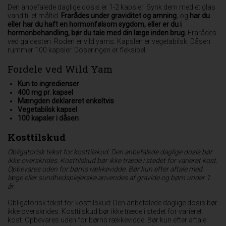
Den anbefalede daglige dosis er 1-2 kapsler. Synk dem med et glas
vand til et måltid.
Frarådes under graviditet og amning
, og
har du
eller har du haft en hormonfølsom sygdom, eller er du i
hormonbehandling, bør du tale med din læge inden brug.
Frarådes
ved galdesten. Roden er vild yams. Kapslen er vegetabilsk. Dåsen
rummer 100 kapsler. Doseringen er fleksibel.
Fordele ved Wild Yam
Kun to ingredienser
400 mg pr. kapsel
Mængden deklareret enkeltvis
Vegetabilsk kapsel
100 kapsler i dåsen
Kosttilskud
Obligatorisk tekst for kosttilskud: Den anbefalede daglige dosis bør
ikke overskrides. Kosttilskud bør ikke træde i stedet for varieret kost.
Opbevares uden for børns rækkevidde. Bør kun efter aftale med
læge eller sundhedsplejerske anvendes af gravide og børn under 1
år.
Obligatorisk tekst for kosttilskud: Den anbefalede daglige dosis bør
ikke overskrides. Kosttilskud bør ikke træde i stedet for varieret
kost. Opbevares uden for børns rækkevidde. Bør kun efter aftale