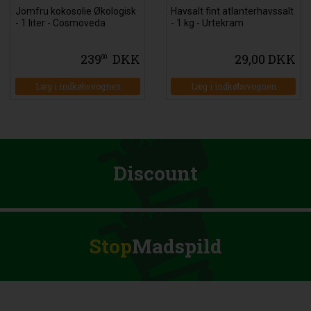
Jomfru kokosolie Økologisk
Havsalt fint atlanterhavssalt
- 1 liter - Cosmoveda
- 1 kg - Urtekram
239
DKK
29,00 DKK
00
Læg i indkøbsvognen
Læg i indkøbsvognen
Discount
Stop
Madspild