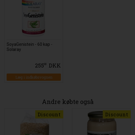
SoyaGenistein - 60 kap -
Solaray
255
DKK
00
Læg i indkøbsvognen
Andre købte også
Discount
Discount