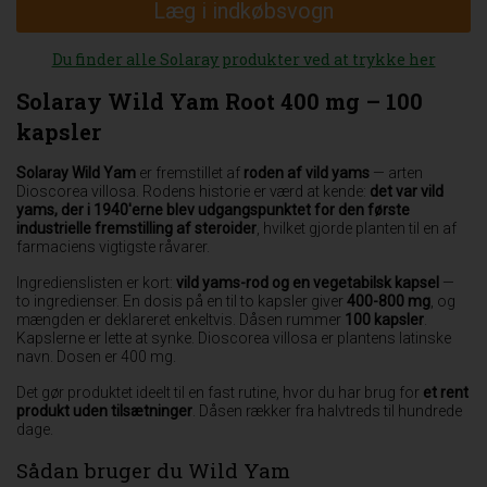
Læg i indkøbsvogn
Du finder alle Solaray produkter ved at trykke her
Solaray Wild Yam Root 400 mg – 100
kapsler
Solaray Wild Yam
er fremstillet af
roden af vild yams
— arten
Dioscorea villosa. Rodens historie er værd at kende:
det var vild
yams, der i 1940'erne blev udgangspunktet for den første
industrielle fremstilling af steroider
, hvilket gjorde planten til en af
farmaciens vigtigste råvarer.
Ingredienslisten er kort:
vild yams-rod og en vegetabilsk kapsel
—
to ingredienser. En dosis på en til to kapsler giver
400-800 mg
, og
mængden er deklareret enkeltvis. Dåsen rummer
100 kapsler
.
Kapslerne er lette at synke. Dioscorea villosa er plantens latinske
navn. Dosen er 400 mg.
Det gør produktet ideelt til en fast rutine, hvor du har brug for
et rent
produkt uden tilsætninger
. Dåsen rækker fra halvtreds til hundrede
dage.
Sådan bruger du Wild Yam