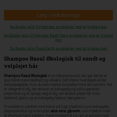
Læg i indkøbsvogn
Du finder alle Urtekram produkter ved at trykke her
Du finder alle Urtekram Body Care produkter ved at trykke
her
Du finder alle YumEarth produkter ved at trykke her
Shampoo Rasul Økologisk til sundt og
velplejet hår
Shampoo Rasul Økologisk
er en hårplejefavorit, der gør det let at
give håret mere blødhed og velvære. Det tilfører hverdagen et lille
selvplejeøjeblik, hvor du kan mærke forskellen med det samme. Det
er velegnet til dig, der ønsker en behagelig og velfungerende
plejerutine og et oplagt valg til dig, der ønsker plejet hår med
blødhed, glans og en behagelig følelse i længderne.
Produktet er udviklet med fokus på fugt, blødhed og en behagelig
plejeoplevelse og indeholder
aloe vera, glycerin
, som hjælper med
at efterlade håret blødere, mere medgørligt og rart at arbejde med.