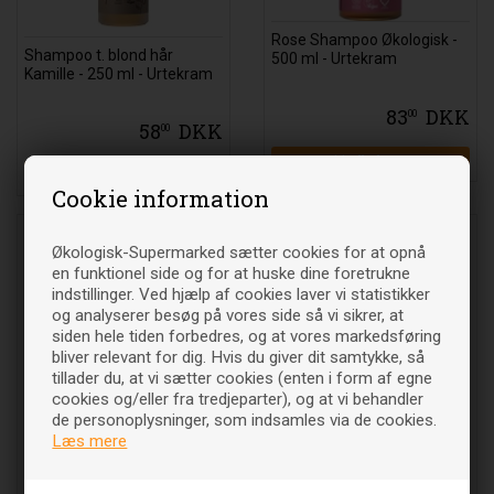
Rose Shampoo Økologisk -
Shampoo t. blond hår
500 ml - Urtekram
Kamille - 250 ml - Urtekram
83
DKK
00
58
DKK
00
Læg i indkøbsvognen
Læg i indkøbsvognen
Cookie information
Økologisk-Supermarked sætter cookies for at opnå
en funktionel side og for at huske dine foretrukne
indstillinger. Ved hjælp af cookies laver vi statistikker
og analyserer besøg på vores side så vi sikrer, at
siden hele tiden forbedres, og at vores markedsføring
bliver relevant for dig. Hvis du giver dit samtykke, så
tillader du, at vi sætter cookies (enten i form af egne
cookies og/eller fra tredjeparter), og at vi behandler
de personoplysninger, som indsamles via de cookies.
Shampoo mod skæl
Shampoo mod skæl
Læs mere
Brændenælde Økologisk -
Brændenælde - 500 ml -
250 ml - Urtekram
Urtekram