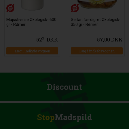
Majsstivelse Økologisk- 600
Seitan færdigret Økologisk-
gr - Rømer
350 gr - Rømer
52
DKK
57,00 DKK
00
Læg i indkøbsvognen
Læg i indkøbsvognen
Discount
Stop
Madspild