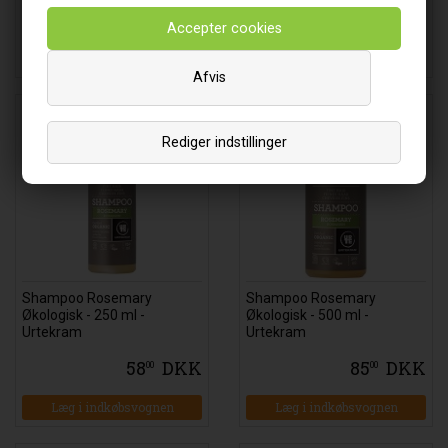
58
DKK
85
DKK
00
00
Læg i indkøbsvognen
Læg i indkøbsvognen
Afvis
Rediger indstillinger
Shampoo Rosemary
Shampoo Rosemary
Økologisk - 250 ml -
Økologisk - 500 ml -
Urtekram
Urtekram
58
DKK
85
DKK
00
00
Læg i indkøbsvognen
Læg i indkøbsvognen