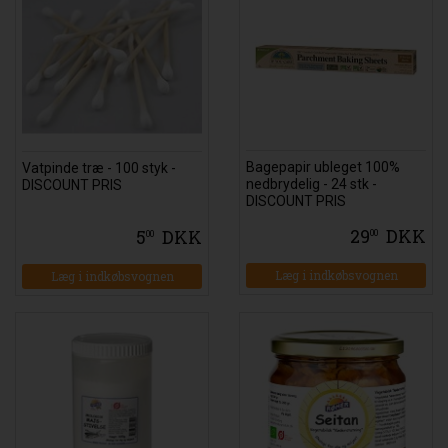
Bagepapir ubleget 100%
Vatpinde træ - 100 styk -
nedbrydelig - 24 stk -
DISCOUNT PRIS
DISCOUNT PRIS
29
DKK
5
DKK
00
00
Læg i indkøbsvognen
Læg i indkøbsvognen