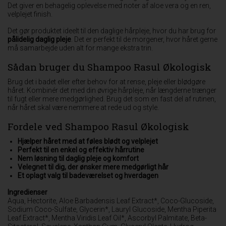
Det giver en behagelig oplevelse med noter af aloe vera og en ren,
velplejet finish.
Det gør produktet ideelt til den daglige hårpleje, hvor du har brug for
pålidelig daglig pleje
. Det er perfekt til de morgener, hvor håret gerne
må samarbejde uden alt for mange ekstra trin.
Sådan bruger du Shampoo Rasul Økologisk
Brug det i badet eller efter behov for at rense, pleje eller blødgøre
håret. Kombinér det med din øvrige hårpleje, når længderne trænger
til fugt eller mere medgørlighed. Brug det som en fast del af rutinen,
når håret skal være nemmere at rede ud og style.
Fordele ved Shampoo Rasul Økologisk
Hjælper håret med at føles blødt og velplejet
Perfekt til en enkel og effektiv hårrutine
Nem løsning til daglig pleje og komfort
Velegnet til dig, der ønsker mere medgørligt hår
Et oplagt valg til badeværelset og hverdagen
Ingredienser
Aqua, Hectorite, Aloe Barbadensis Leaf Extract*, Coco-Glucoside,
Sodium Coco-Sulfate, Glycerin*, Lauryl Glucoside, Mentha Piperita
Leaf Extract*, Mentha Viridis Leaf Oil*, Ascorbyl Palmitate, Beta-