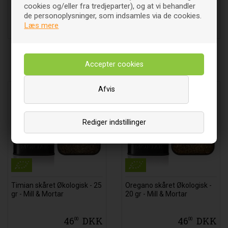
cookies og/eller fra tredjeparter), og at vi behandler
125
DKK
53
DKK
00
00
de personoplysninger, som indsamles via de cookies.
Læs mere
Læg i indkøbsvognen
Læg i indkøbsvognen
Andre købte også
Afvis
Rediger indstillinger
Timian skåret Økologisk - 25
Oregano skåret Økologisk -
gr - Mill & Mortar
20 gr - Mill & Mortar
46
DKK
46
DKK
00
00