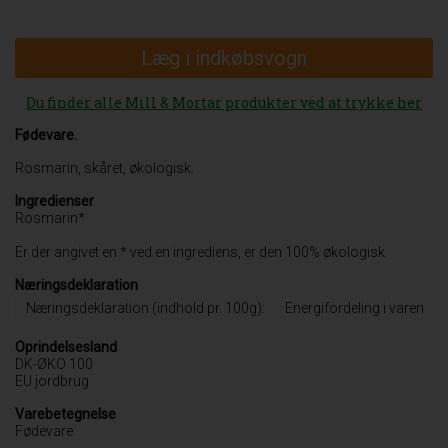
Læg i indkøbsvogn
Du finder alle Mill & Mortar produkter ved at trykke her
Fødevare.
Rosmarin, skåret, økologisk.
Ingredienser
Rosmarin*
Er der angivet en * ved en ingrediens, er den 100% økologisk
Næringsdeklaration
Næringsdeklaration (indhold pr. 100g):
Energifordeling i varen
Oprindelsesland
DK-ØKO 100
EU jordbrug
Varebetegnelse
Fødevare