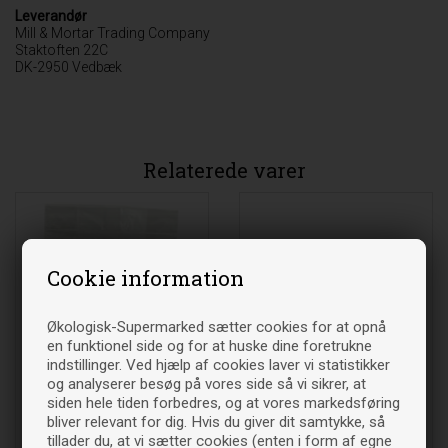
Leverandør
Mill & Mortar Trading Company
Staktoften 22C
DK-2950 Vedbæk
Relaterede varer
Cookie information
Økologisk-Supermarked sætter cookies for at opnå
en funktionel side og for at huske dine foretrukne
indstillinger. Ved hjælp af cookies laver vi statistikker
og analyserer besøg på vores side så vi sikrer, at
Rosenknopper - 100 gram -
Rosenpeber Curepipe
siden hele tiden forbedres, og at vores markedsføring
Natur Drogeriet
Økologisk - 25 gr - Mill &
bliver relevant for dig. Hvis du giver dit samtykke, så
Mortar
tillader du, at vi sætter cookies (enten i form af egne