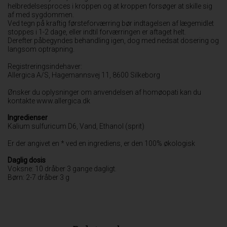
helbredelsesproces i kroppen og at kroppen forsøger at skille sig
af med sygdommen.
Ved tegn på kraftig førsteforværring bør indtagelsen af lægemidlet
stoppes i 1-2 dage, eller indtil forværringen er aftaget helt.
Derefter påbegyndes behandling igen, dog med nedsat dosering og
langsom optrapning.
Registreringsindehaver:
Allergica A/S, Hagemannsvej 11, 8600 Silkeborg
Ønsker du oplysninger om anvendelsen af homøopati kan du
kontakte www.allergica.dk
Ingredienser
Kalium sulfuricum D6, Vand, Ethanol (sprit)
Er der angivet en * ved en ingrediens, er den 100% økologisk
Daglig dosis
Voksne: 10 dråber 3 gange dagligt.
Børn: 2-7 dråber 3 g