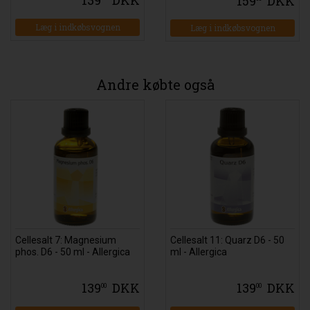
159
DKK
Læg i indkøbsvognen
Læg i indkøbsvognen
Andre købte også
Cellesalt 7: Magnesium
Cellesalt 11: Quarz D6 - 50
phos. D6 - 50 ml - Allergica
ml - Allergica
139
DKK
139
DKK
00
00