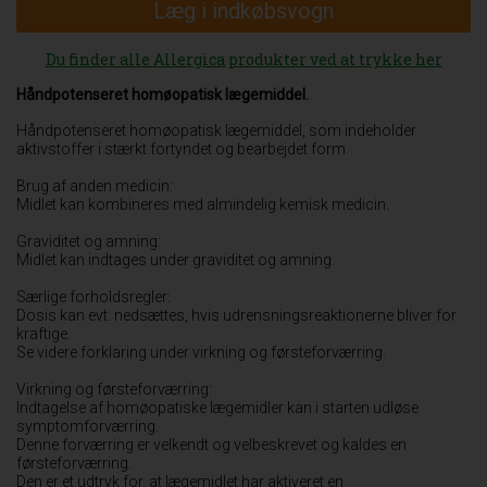
Læg i indkøbsvogn
Du finder alle Allergica produkter ved at trykke her
Håndpotenseret homøopatisk lægemiddel.
Håndpotenseret homøopatisk lægemiddel, som indeholder
aktivstoffer i stærkt fortyndet og bearbejdet form.
Brug af anden medicin:
Midlet kan kombineres med almindelig kemisk medicin.
Graviditet og amning:
Midlet kan indtages under graviditet og amning.
Særlige forholdsregler:
Dosis kan evt. nedsættes, hvis udrensningsreaktionerne bliver for
kraftige.
Se videre forklaring under virkning og førsteforværring.
Virkning og førsteforværring:
Indtagelse af homøopatiske lægemidler kan i starten udløse
symptomforværring.
Denne forværring er velkendt og velbeskrevet og kaldes en
førsteforværring.
Den er et udtryk for, at lægemidlet har aktiveret en