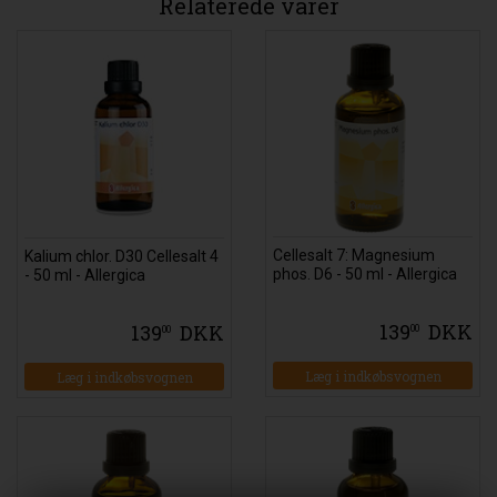
Relaterede varer
Cellesalt 7: Magnesium
Kalium chlor. D30 Cellesalt 4
phos. D6 - 50 ml - Allergica
- 50 ml - Allergica
139
DKK
139
DKK
00
00
Læg i indkøbsvognen
Læg i indkøbsvognen