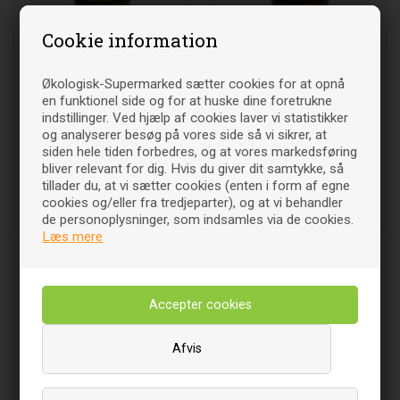
Cookie information
Økologisk-Supermarked sætter cookies for at opnå
en funktionel side og for at huske dine foretrukne
Cellesalt 3: Ferrum phos.
indstillinger. Ved hjælp af cookies laver vi statistikker
Cellesalt 1 Calcium fluor.
D12 - 50 ml - Allergica
D12 - 50 ml - Allergica
og analyserer besøg på vores side så vi sikrer, at
siden hele tiden forbedres, og at vores markedsføring
bliver relevant for dig. Hvis du giver dit samtykke, så
139
DKK
139
DKK
00
00
tillader du, at vi sætter cookies (enten i form af egne
cookies og/eller fra tredjeparter), og at vi behandler
Læg i indkøbsvognen
Læg i indkøbsvognen
de personoplysninger, som indsamles via de cookies.
Læs mere
Afvis