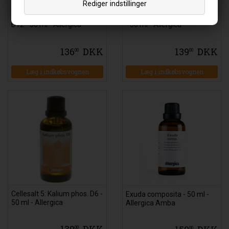
Rediger indstillinger
Cellesalt 2: Calcium phos.
Cellesalt 5: Kalium phos. D12
D12 - 50 ml - Allergica
- 50 ml - Allergica
136
DKK
139
DKK
00
00
Læg i indkøbsvognen
Læg i indkøbsvognen
Cellesalt 5: Kalium phos. D6 -
Exuda composita - 50 ml -
50 ml - Allergica
Allergica Amba
139
DKK
00
00