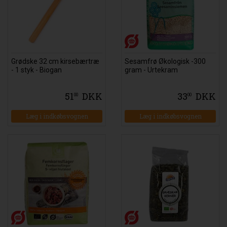
Grødske 32 cm kirsebærtræ
Sesamfrø Økologisk -300
- 1 styk - Biogan
gram - Urtekram
51
DKK
33
DKK
00
00
Læg i indkøbsvognen
Læg i indkøbsvognen