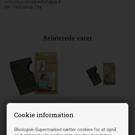
c/o Lotus-shoppenAshøjvej 4
DK-7760 Hurup Thy
Relaterede varer
Carpal handske - Str. L -
Carpal handske - Str. M -
Bamboo Pro
Bamboo Pro
Cookie information
192
DKK
192
DKK
00
00
Økologisk-Supermarked sætter cookies for at opnå