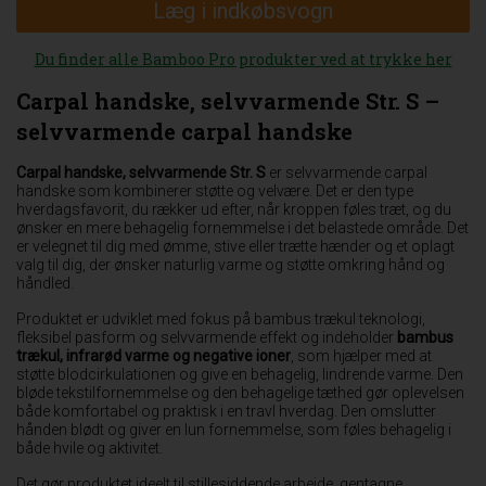
Læg i indkøbsvogn
Du finder alle Bamboo Pro produkter ved at trykke her
Carpal handske, selvvarmende Str. S –
selvvarmende carpal handske
Carpal handske, selvvarmende Str. S
er selvvarmende carpal
handske som kombinerer støtte og velvære. Det er den type
hverdagsfavorit, du rækker ud efter, når kroppen føles træt, og du
ønsker en mere behagelig fornemmelse i det belastede område. Det
er velegnet til dig med ømme, stive eller trætte hænder og et oplagt
valg til dig, der ønsker naturlig varme og støtte omkring hånd og
håndled.
Produktet er udviklet med fokus på bambus trækul teknologi,
fleksibel pasform og selvvarmende effekt og indeholder
bambus
trækul, infrarød varme og negative ioner
, som hjælper med at
støtte blodcirkulationen og give en behagelig, lindrende varme. Den
bløde tekstilfornemmelse og den behagelige tæthed gør oplevelsen
både komfortabel og praktisk i en travl hverdag. Den omslutter
hånden blødt og giver en lun fornemmelse, som føles behagelig i
både hvile og aktivitet.
Det gør produktet ideelt til stillesiddende arbejde, gentagne