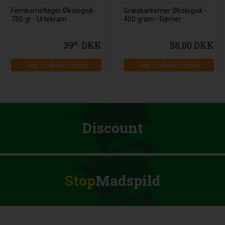
Femkornsflager Økologisk -
Græskarkerner Økologisk -
750 gr - Urtekram
400 gram - Rømer
39
DKK
58,00 DKK
00
Læg i indkøbsvognen
Læg i indkøbsvognen
Discount
Stop
Madspild