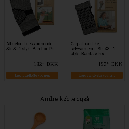
Albuebind, selvvarmende
Carpal handske,
Str. S - 1 styk - Bamboo Pro
selvvarmende Str. XS - 1
styk - Bamboo Pro
192
DKK
192
DKK
00
00
Læg i indkøbsvognen
Læg i indkøbsvognen
Andre købte også