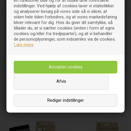
en funktionel side og for at huske dine foretrukne
Læg i indkøbsvognen
Læg i indkøbsvognen
indstillinger. Ved hjælp af cookies laver vi statistikker
og analyserer besøg på vores side så vi sikrer, at
siden hele tiden forbedres, og at vores markedsføring
bliver relevant for dig. Hvis du giver dit samtykke, så
tillader du, at vi sætter cookies (enten i form af egne
cookies og/eller fra tredjeparter), og at vi behandler
de personoplysninger, som indsamles via de cookies.
Læs mere
Albuebind, selvvarmende
Albuebind, selvvarmende
Str. L - 1 styk - Bamboo Pro
Str. M - 1 styk - Bamboo Pro
Afvis
192
DKK
192
DKK
00
00
Rediger indstillinger
Læg i indkøbsvognen
Læg i indkøbsvognen